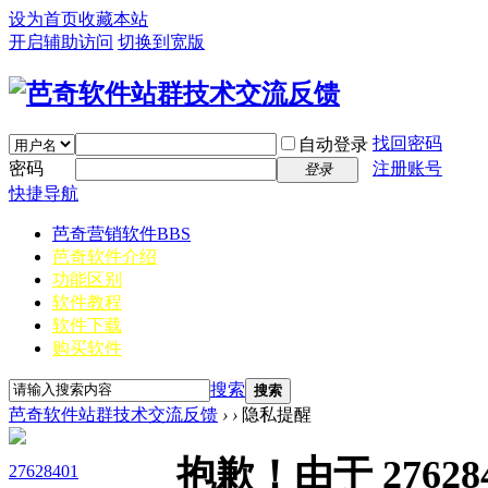
设为首页
收藏本站
开启辅助访问
切换到宽版
找回密码
自动登录
密码
注册账号
登录
快捷导航
芭奇营销软件
BBS
芭奇软件介绍
功能区别
软件教程
软件下载
购买软件
搜索
搜索
芭奇软件站群技术交流反馈
›
›
隐私提醒
抱歉！由于 276
27628401