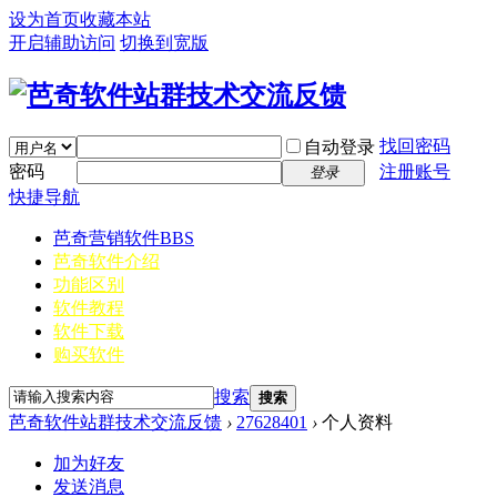
设为首页
收藏本站
开启辅助访问
切换到宽版
找回密码
自动登录
密码
注册账号
登录
快捷导航
芭奇营销软件
BBS
芭奇软件介绍
功能区别
软件教程
软件下载
购买软件
搜索
搜索
芭奇软件站群技术交流反馈
›
27628401
›
个人资料
加为好友
发送消息