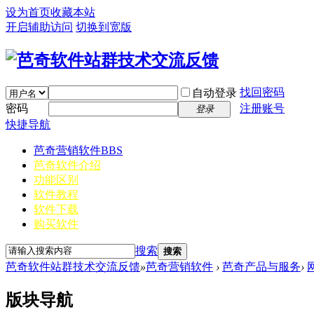
设为首页
收藏本站
开启辅助访问
切换到宽版
找回密码
自动登录
密码
注册账号
登录
快捷导航
芭奇营销软件
BBS
芭奇软件介绍
功能区别
软件教程
软件下载
购买软件
搜索
搜索
芭奇软件站群技术交流反馈
»
芭奇营销软件
›
芭奇产品与服务
›
版块导航